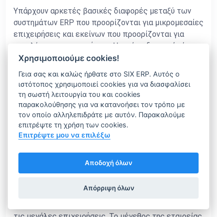
Υπάρχουν αρκετές βασικές διαφορές μεταξύ των
συστημάτων ERP που προορίζονται για μικρομεσαίες
επιχειρήσεις και εκείνων που προορίζονται για
μεγαλύτερες επιχειρήσεις. Η πρώτη διαφορά είναι
το μέγεθος των επιχειρήσεων που κάθε σύστημα
Χρησιμοποιούμε cookies!
σκοπεύει να εξυπηρετήσει. Τα συστήματα ERP για τις
Γεια σας και καλώς ήρθατε στο SIX ERP. Αυτός ο
ΜΜΕ είναι συνήθως μικρότερα και πιο βελτιωμένα
ιστότοπος χρησιμοποιεί cookies για να διασφαλίσει
από εκείνα για τις μεγάλες επιχειρήσεις. Οι
τη σωστή λειτουργία του και cookies
λιγότερες επιλογές και η μικρότερη δυνατότητα
παρακολούθησης για να κατανοήσει τον τρόπο με
τον οποίο αλληλεπιδράτε με αυτόν. Παρακαλούμε
προσαρμογής τα καθιστούν ευκολότερα στην
επιτρέψτε τη χρήση των cookies.
υλοποίηση, τη διαχείριση και τη χρήση.
Επιτρέψτε μου να επιλέξω
Τέλος, τα συστήματα ERP για ΜΜΕ είναι συνήθως
λιγότερο ακριβά από τις εναλλακτικές λύσεις ERP
Αποδοχή όλων
για επιχειρήσεις. Συχνά έχουν χαμηλότερο αρχικό
κόστος καθώς και χαμηλότερο κόστος συντήρησης.
Απόρριψη όλων
Συνολικά, υπάρχουν αρκετές διαφορές μεταξύ των
συστημάτων ERP που προορίζονται για τις ΜΜΕ και
τις μεγάλες επιχειρήσεις. Το μέγεθος της εταιρείας,