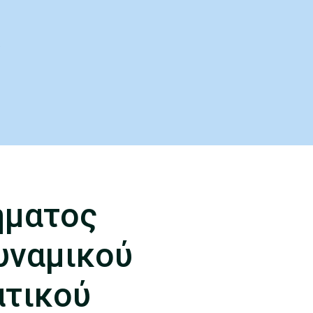
ήματος
υναμικού
ατικού