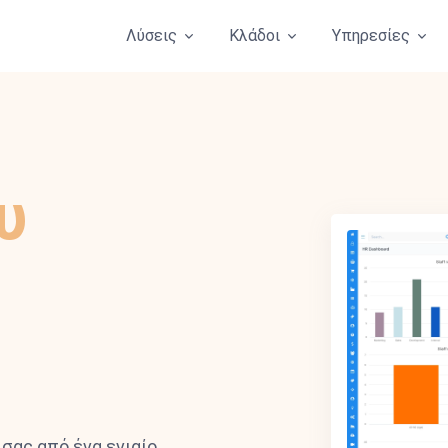
Λύσεις
Κλάδοι
Υπηρεσίες
υ
σας από ένα ενιαίο