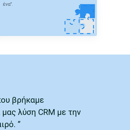
ένα".
που βρήκαμε
 μας λύση CRM με την
ιρό. ”