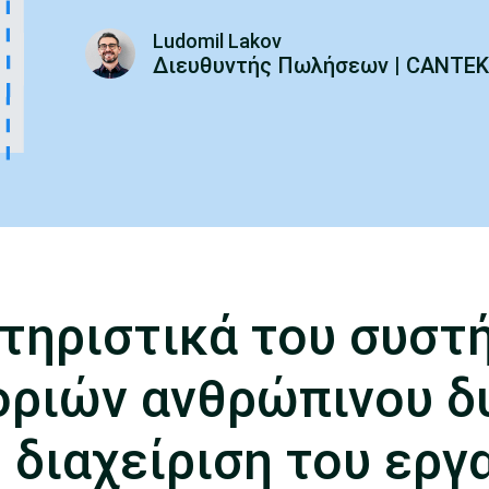
Ludomil Lakov
Διευθυντής Πωλήσεων | CANTEK
τηριστικά του συστ
ριών ανθρώπινου δ
η διαχείριση του εργ