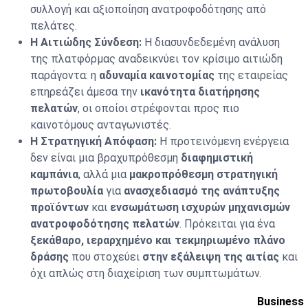
συλλογή και αξιοποίηση ανατροφοδότησης από
πελάτες.
Η Αιτιώδης Σύνδεση:
Η διασυνδεδεμένη ανάλυση
της πλατφόρμας αναδεικνύει τον κρίσιμο αιτιώδη
παράγοντα: η
αδυναμία καινοτομίας
της εταιρείας
επηρεάζει άμεσα την
ικανότητα διατήρησης
πελατών
, οι οποίοι στρέφονται προς πιο
καινοτόμους ανταγωνιστές.
Η Στρατηγική Απόφαση:
Η προτεινόμενη ενέργεια
δεν είναι μια βραχυπρόθεσμη
διαφημιστική
καμπάνια
, αλλά μια
μακροπρόθεσμη στρατηγική
πρωτοβουλία
για
ανασχεδιασμό της ανάπτυξης
προϊόντων
και
ενσωμάτωση ισχυρών μηχανισμών
ανατροφοδότησης πελατών
. Πρόκειται για ένα
ξεκάθαρο, ιεραρχημένο και τεκμηριωμένο πλάνο
δράσης
που στοχεύει
στην εξάλειψη της αιτίας
και
όχι απλώς στη διαχείριση των συμπτωμάτων.
Business