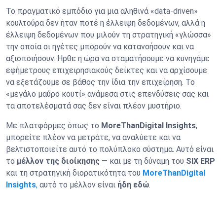
Το πραγματικό εμπόδιο για μια αληθινά «data-driven»
κουλτούρα δεν ήταν ποτέ η έλλειψη δεδομένων, αλλά η
έλλειψη δεδομένων που μιλούν τη στρατηγική «γλώσσα»
την οποία οι ηγέτες μπορούν να κατανοήσουν και να
αξιοποιήσουν. Ήρθε η ώρα να σταματήσουμε να κυνηγάμε
εφήμετρους επιχειρησιακούς δείκτες και να αρχίσουμε
να εξετάζουμε σε βάθος την ίδια την επιχείρηση. Το
«μεγάλο μαύρο κουτί» ανάμεσα στις επενδύσεις σας και
τα αποτελέσματά σας δεν είναι πλέον μυστήριο.
Με πλατφόρμες όπως το
MoreThanDigital Insights
,
μπορείτε πλέον να μετράτε, να αναλύετε και να
βελτιστοποιείτε αυτό το πολύπλοκο σύστημα. Αυτό είναι
το
μέλλον της διοίκησης
— και με τη δύναμη του
SIX ERP
και τη στρατηγική διορατικότητα του
MoreThanDigital
Insights
,
αυτό το μέλλον είναι
ήδη εδώ
.