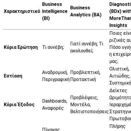
Business
Diagnost
Business
Χαρακτηριστικό
Intelligence
(BDx) wit
Analytics (BA)
(BI)
MoreThan
Insights
Ποιες είνα
ριζικές αι
Γιατί συνέβη; Τι
Κύρια Ερώτηση
Τι συνέβη;
Πόσο υγιή
ακολουθεί;
η επιχείρ
μας;
Ολιστική,
Αναδρομική,
Προβλεπτική,
Εστίαση
Αιτιώδης,
Περιγραφική
Προτακτική
Συστημικ
Δείκτες
Προβλέψεις,
Ωριμότητα
Dashboards,
Κύρια Έξοδος
Μοντέλα,
Ιεραρχημ
Αναφορές
Βελτιστοποιήσεις
Στρατηγι
Πρωτοβου
Πλήρης
Πίνακας