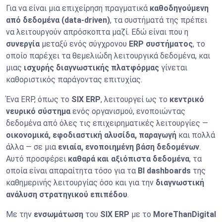
Για να είναι μια επιχείρηση πραγματικά
καθοδηγούμενη
από δεδομένα (data-driven)
, τα συστήματά της πρέπει
να λειτουργούν απρόσκοπτα μαζί. Εδώ είναι που η
συνεργία
μεταξύ ενός σύγχρονου
ERP συστήματος
, το
οποίο παρέχει τα θεμελιώδη λειτουργικά δεδομένα, και
μιας
ισχυρής διαγνωστικής πλατφόρμας
γίνεται
καθοριστικός παράγοντας επιτυχίας.
Ένα ERP, όπως το
SIX ERP
, λειτουργεί ως το
κεντρικό
νευρικό σύστημα
ενός οργανισμού, ενοποιώντας
δεδομένα από όλες τις επιχειρηματικές λειτουργίες —
οικονομικά, εφοδιαστική αλυσίδα, παραγωγή
και πολλά
άλλα — σε μια
ενιαία, ενοποιημένη βάση δεδομένων
.
Αυτό προσφέρει
καθαρά και αξιόπιστα δεδομένα
, τα
οποία είναι απαραίτητα τόσο για τα
BI dashboards
της
καθημερινής λειτουργίας όσο και για την
διαγνωστική
ανάλυση στρατηγικού επιπέδου
.
Με την
ενσωμάτωση
του
SIX ERP
με το
MoreThanDigital