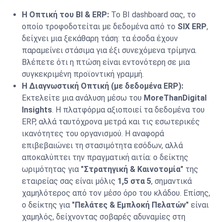
Η Οπτική του BI & ERP:
Το BI dashboard σας, το
οποίο τροφοδοτείται με δεδομένα από το
SIX ERP
,
δείχνει μια ξεκάθαρη τάση: τα έσοδα έχουν
παραμείνει στάσιμα για έξι συνεχόμενα τρίμηνα.
Βλέπετε ότι η πτώση είναι εντονότερη σε μια
συγκεκριμένη προϊοντική γραμμή.
Η Διαγνωστική Οπτική (με δεδομένα ERP):
Εκτελείτε μια ανάλυση μέσω του
MoreThanDigital
Insights
. Η πλατφόρμα αξιοποιεί τα δεδομένα του
ERP, αλλά ταυτόχρονα μετρά και τις εσωτερικές
ικανότητες του οργανισμού. Η αναφορά
επιβεβαιώνει τη στασιμότητα εσόδων, αλλά
αποκαλύπτει την πραγματική αιτία: ο δείκτης
ωριμότητας για
"Στρατηγική & Καινοτομία"
της
εταιρείας σας είναι μόλις
1,5 στα 5
, σημαντικά
χαμηλότερος από τον μέσο όρο του κλάδου. Επίσης,
ο δείκτης για
"Πελάτες & Εμπλοκή Πελατών"
είναι
χαμηλός, δείχνοντας σοβαρές αδυναμίες στη