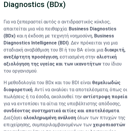
Diagnostics (BDx)
Για να ξεπεραστεί αυτός ο αντιδραστικός κύκλος,
απαιτείται μια νέα πειθαρχία:
Business Diagnostics
(BDx)
και η έκδοση με τεχνητή νοημοσύνη,
Business
Diagnostics Intelligence (BDI)
. Δεν πρόκειται για μια
σταδιακή αναβάθμιση του BI ή του BA· είναι μια
διακριτή,
ανεξάρτητη προσέγγιση
, εστιασμένη στην
ολιστική
αξιολόγηση της υγείας και των ικανοτήτων
του ίδιου
του οργανισμού.
Η μεθοδολογία του BDx και του BDI είναι
θεμελιωδώς
διαφορετική
. Αντί να αναλύει τα αποτελέσματα, όπως οι
πωλήσεις ή τα έσοδα, ακολουθεί την
αντίστροφη πορεία
για να εντοπίσει τα αίτια της υποβέλτιστης απόδοσης,
συνδέοντας συστηματικά αιτίες και αποτελέσματα
.
Διεξάγει
ολοκληρωμένη ανάλυση
όλων των πτυχών της
επιχείρησης, συμπεριλαμβανομένων των
χειροπιαστών