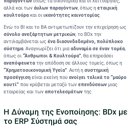
παραγόντων
όπως τα οικονομικά και οι λειτουργίες,
αλλά και των
άυλων παραγόντων
, όπως η
εταιρική
κουλτούρα
και οι
ικανότητες καινοτομίας
.
Ενώ το BI και το BA αντιμετωπίζουν την επιχείρηση ως
σύνολο ανεξάρτητων μετρικών
, το BDx την
αντιλαμβάνεται ως
ένα διασυνδεδεμένο, πολύπλοκο
σύστημα
. Αναγνωρίζει ότι μια
αδυναμία σε έναν τομέα
,
όπως οι
“Άνθρωποι & Κουλτούρα”
, θα επηρεάσει
αναπόφευκτα
την απόδοση σε άλλους τομείς, όπως η
“Χρηματοοικονομική Υγεία”
. Αυτή η
συστημική
προσέγγιση
είναι εκείνη που
ανοίγει τελικά το “μαύρο
κουτί”
που κρύβεται μεταξύ των
επενδύσεων
μιας
εταιρείας και των
αποτελεσμάτων
της.
Η Δύναμη της Ενοποίησης: BDx με
το ERP Σύστημά σας