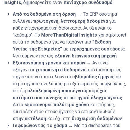
Insights
, δημιουργείτε έναν
πανίσχυρο συνδυασμό
:
Από τα δεδομένα στη δράση
→ Το ERP σύστημα
συλλέγει
πρωτογενή, λεπτομερή δεδομένα
για
κάθε επιχειρηματική διαδικασία. Αυτά είναι το
“καύσιμο”. Το
MoreThanDigital Insights
χρησιμοποιεί
αυτά τα δεδομένα για να παράγει μια
“Έκθεση
Υγείας της Εταιρείας”
με
ιεραρχημένες συστάσεις
,
λειτουργώντας ως
έξυπνη διαγνωστική μηχανή
.
Εξοικονόμηση χρόνου και πόρων
→ Αντί να
εξάγονται
χειροκίνητα δεδομένα
από διάσπαρτες
πηγές και να σπαταλούνται
εβδομάδες ή μήνες
σε
στρατηγικές αναλύσεις με εξωτερικούς συμβούλους,
αυτή η
ολοκληρωμένη προσέγγιση
παρέχει
αυτόματο και συνεχές στρατηγικό έλεγχο υγείας
.
Αυτό
εξοικονομεί πολύτιμο χρόνο
και πόρους,
επιτρέποντας στους ηγέτες να επικεντρωθούν
στην εκτέλεση
και όχι στη
διαχείριση δεδομένων
.
Γεφυρώνοντας το χάσμα
→ Με τα dashboards του